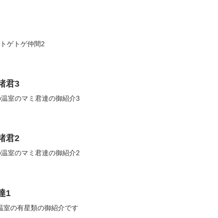
室のトゲトゲ仲間2
諸君3
家の温室のマミ君達の御紹介3
諸君2
家の温室のマミ君達の御紹介2
達1
anの温室の有星類の御紹介です