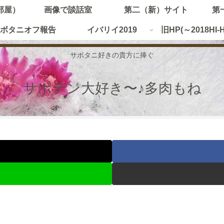
部屋）
画像で談話室
第二（新）サイト
第
ボタニオフ報告
イバリイ2019
旧HP(～2018HI-
サボタニ好きの貴方に捧ぐ
サボテン大好き〜♪多肉もね