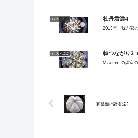
牡丹君達4
イバリイ2019
2019年、我が
棘つながり3
イバリイ2019
Mzuchanの温
有星類の諸君達2