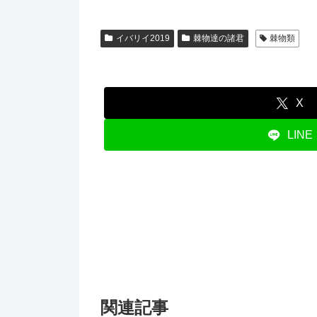
イバリイ2019
棘物達の諸君
棘物類
X
LINE
関連記事