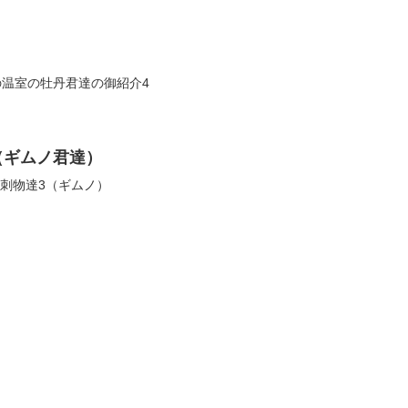
家の温室の牡丹君達の御紹介4
（ギムノ君達）
室の刺物達3（ギムノ）