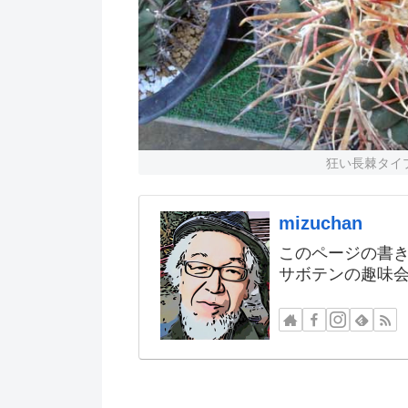
狂い長棘タイ
mizuchan
このページの書
サボテンの趣味