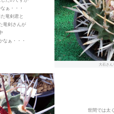
かなぁ・・・
来た竜剣君と
た竜剣さんが
中
かなぁ・・・
大石さん
世間では太