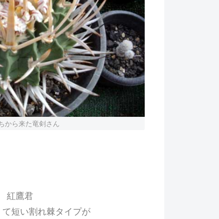
ちから来た竜剣さん
紅鷹君
くて短い割れ棘タイプが