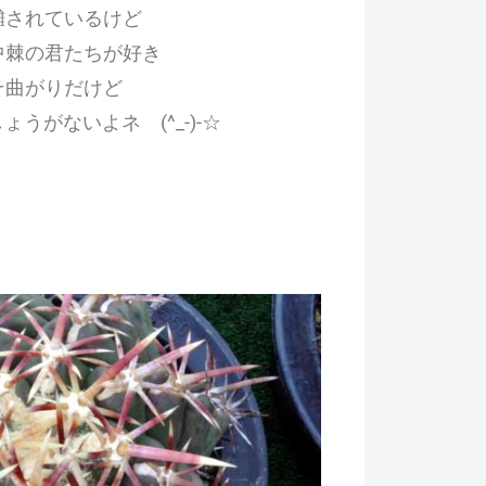
囃されているけど
中棘の君たちが好き
そ曲がりだけど
うがないよネ (^_-)-☆