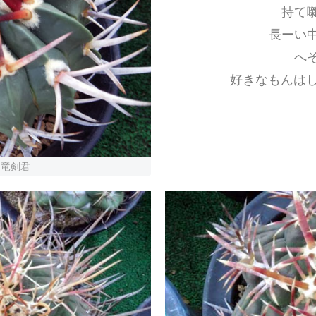
持て
長ーい
へ
好きなもんはしょ
た竜剣君