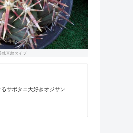
長棘直棘タイプ
するサボタニ大好きオジサン