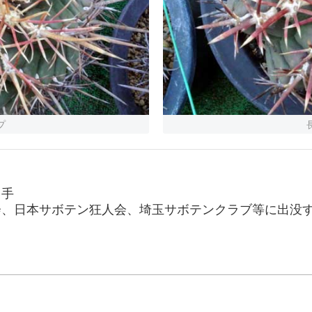
プ
き手
会、日本サボテン狂人会、埼玉サボテンクラブ等に出没