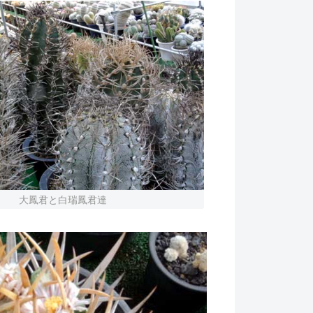
大鳳君と白瑞鳳君達