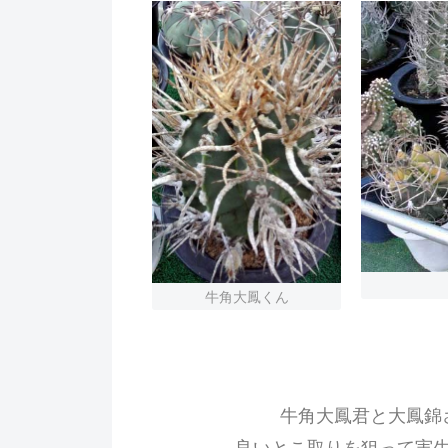
牛角大鳳くん
牛角大鳳君と大鳳錦
良いとこ取りを狙って実