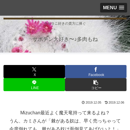
MENU
サボタニ好きの貴方に捧ぐ
サボテン大好き〜♪多肉もね
X
Facebook
LINE
コピー
2019.12.05
2019.12.06
Mizuchan最近よく魔天竜持って来るよね？
うん、カミさんが「棘がある奴は、早く売っちゃって
今度倒れても、棘がある奴は面倒見てあげないよ！」