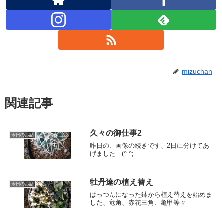
mizuchan
関連記事
久々の御仕事2
今日のお話
昨日の、画像の続きです、2日に分けてあ
げました (^-^;
牡丹達の植え替え
今日のお話
ぱっつんになった鉢から植え替えを始めま
した、竜角、赤花三角、亀甲等々