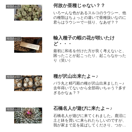
何故か亜種じゃない？？
今日のお話
いろーんな色があるスルコのラウシー、他
の種類はちょっとの違いで亜種扱いなのに
君らはラウシーで一括り、なあぜ？？
輸入種子の蝦の花が咲いたけ
今日のお話
ど・・・
最初に和名を付けた方が良く考えないと、
困ったことが起こったり、起こらなかった
り（笑い）
種が沢山出来たよ～♪
今日のお話
バラ丸と精巧殿の種が沢山出来ました～♪
去年蒔いてないから全部蒔いちゃう？多す
ぎるかなぁ？？
石橋名人が遊びに来たよ～♪
今日のお話
石橋名人が遊びに来てくれました。鹿沼に
土と鉢を買いに来られたらしいのですが、
我が家まで足を延ばしてくださり、つかの
間のサボ談義を楽しみました。その折、名